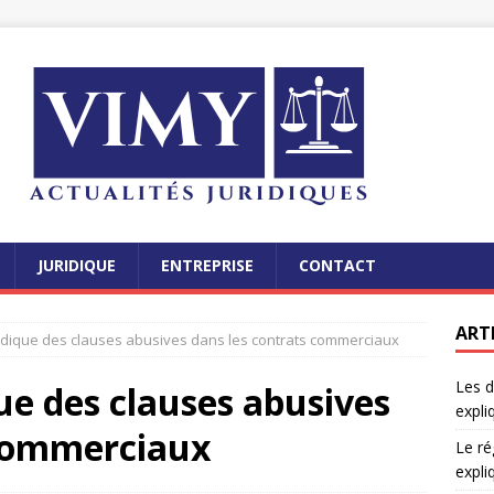
JURIDIQUE
ENTREPRISE
CONTACT
ART
ridique des clauses abusives dans les contrats commerciaux
Les d
que des clauses abusives
expli
 commerciaux
Le ré
expli