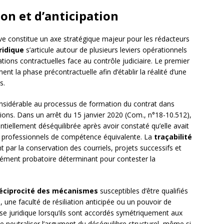
n et d’anticipation
sive constitue un axe stratégique majeur pour les rédacteurs
ridique
s’articule autour de plusieurs leviers opérationnels
ations contractuelles face au contrôle judiciaire. Le premier
t la phase précontractuelle afin d’établir la réalité d’une
s.
nsidérable au processus de formation du contrat dans
ations. Dans un arrêt du 15 janvier 2020 (Com., n°18-10.512),
ntiellement déséquilibrée après avoir constaté qu’elle avait
re professionnels de compétence équivalente. La
traçabilité
par la conservation des courriels, projets successifs et
ément probatoire déterminant pour contester la
éciprocité des mécanismes
susceptibles d’être qualifiés
e, une faculté de résiliation anticipée ou un pouvoir de
se juridique lorsqu’ils sont accordés symétriquement aux
e neutraliser l’argument du déséquilibre structurel, même si