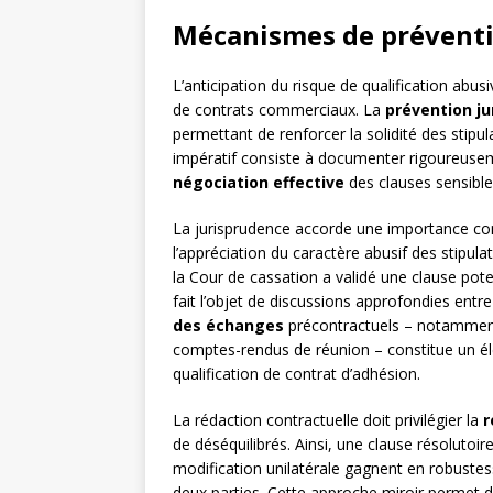
Mécanismes de préventio
L’anticipation du risque de qualification abu
de contrats commerciaux. La
prévention ju
permettant de renforcer la solidité des stipul
impératif consiste à documenter rigoureusemen
négociation effective
des clauses sensible
La jurisprudence accorde une importance co
l’appréciation du caractère abusif des stipul
la Cour de cassation a validé une clause pote
fait l’objet de discussions approfondies ent
des échanges
précontractuels – notamment 
comptes-rendus de réunion – constitue un él
qualification de contrat d’adhésion.
La rédaction contractuelle doit privilégier la
r
de déséquilibrés. Ainsi, une clause résolutoir
modification unilatérale gagnent en robustes
deux parties. Cette approche miroir permet d