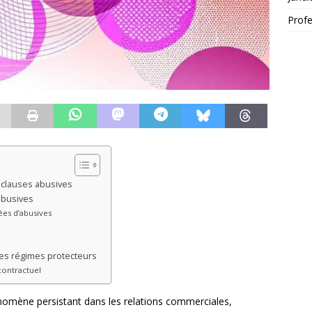
Profe
s clauses abusives
 abusives
ées d’abusives
des régimes protecteurs
contractuel
énomène persistant dans les relations commerciales,