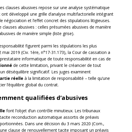
des clauses abusives repose sur une analyse systématique
x ont développé une grille d’analyse multifactorielle intégrant
 négociation et l’effet concret des stipulations litigieuses.
de clauses abusives : celles présumées abusives de manière
abusives de manière simple (liste grise).
sponsabilité figurent parmi les stipulations les plus
mai 2019 (Civ. 1ère, n°17-31.173), la Cour de cassation a
prestataire informatique de toute responsabilité en cas de
tionné
de cette limitation, privant le créancier de tout
un déséquilibre significatif. Les juges examinent
rtie réelle
à la limitation de responsabilité – telle qu’une
er l’équilibre global du contrat.
emment qualifiées d’abusives
lle
font l’objet d’un contrôle minutieux. Les tribunaux
acite reconduction automatique assortis de préavis
oportionnées. Dans une décision du 3 mars 2020 (Com.,
é une clause de renouvellement tacite imposant un préavis