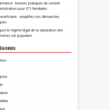
rnance : bonnes pratiques de conseil
inistration pour ETI familiales
eneficiaire : simplifiez vos démarches
iques
uoi le régime légal de la séparation des
moines est populaire
ÉGORIES
tion
prise
le
ation
ilier
ique