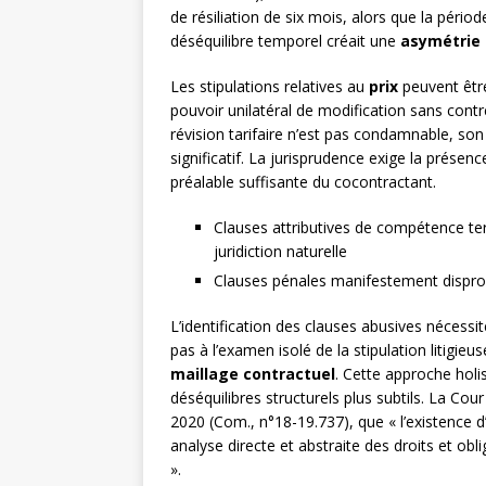
de résiliation de six mois, alors que la pério
déséquilibre temporel créait une
asymétrie 
Les stipulations relatives au
prix
peuvent être
pouvoir unilatéral de modification sans contre
révision tarifaire n’est pas condamnable, son
significatif. La jurisprudence exige la présen
préalable suffisante du cocontractant.
Clauses attributives de compétence terr
juridiction naturelle
Clauses pénales manifestement disprop
L’identification des clauses abusives nécessi
pas à l’examen isolé de la stipulation litigie
maillage contractuel
. Cette approche holi
déséquilibres structurels plus subtils. La Cour
2020 (Com., n°18-19.737), que « l’existence d’
analyse directe et abstraite des droits et ob
».