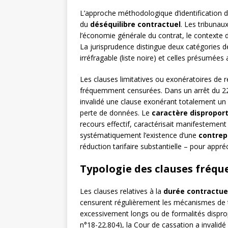
L’approche méthodologique d’identification 
du
déséquilibre contractuel
. Les tribunau
l’économie générale du contrat, le contexte de
La jurisprudence distingue deux catégories 
irréfragable (liste noire) et celles présumées 
Les clauses limitatives ou exonératoires de re
fréquemment censurées. Dans un arrêt du 22 
invalidé une clause exonérant totalement un 
perte de données. Le
caractère dispropor
recours effectif, caractérisait manifestement 
systématiquement l’existence d’une
contrepa
réduction tarifaire substantielle – pour appréci
Typologie des clauses fréqu
Les clauses relatives à la
durée contractue
censurent régulièrement les mécanismes de t
excessivement longs ou de formalités dispr
n°18-22.804), la Cour de cassation a invalid