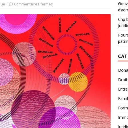
Gouve
que
Commentaires fermés
d’adm
Cnp b
jurid
Pourq
patri
CAT
Dona
Droit
Entre
Famil
Form
Immob
Jurid