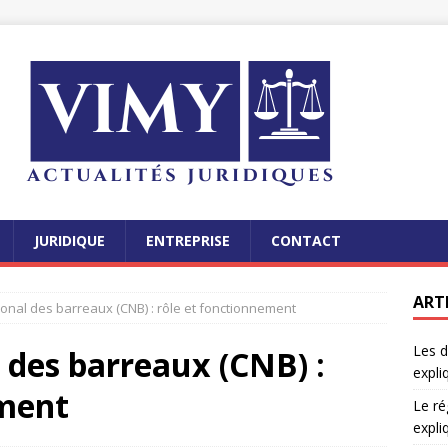
JURIDIQUE
ENTREPRISE
CONTACT
ART
ional des barreaux (CNB) : rôle et fonctionnement
Les d
l des barreaux (CNB) :
expli
ement
Le ré
expli