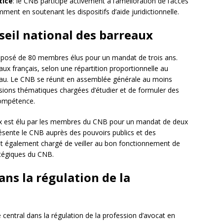
tice
: le CNB participe activement à l’amélioration de l’accès
mment en soutenant les dispositifs d’aide juridictionnelle.
eil national des barreaux
posé de 80 membres élus pour un mandat de trois ans.
ux français, selon une répartition proportionnelle au
eau. Le CNB se réunit en assemblée générale au moins
ssions thématiques chargées d’étudier et de formuler des
compétence.
aux est élu par les membres du CNB pour un mandat de deux
résente le CNB auprès des pouvoirs publics et des
l est également chargé de veiller au bon fonctionnement de
ratégiques du CNB.
ans la régulation de la
 central dans la régulation de la profession d’avocat en