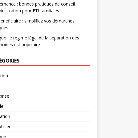
rnance : bonnes pratiques de conseil
inistration pour ETI familiales
eneficiaire : simplifiez vos démarches
iques
uoi le régime légal de la séparation des
moines est populaire
ÉGORIES
tion
prise
le
ation
ilier
ique