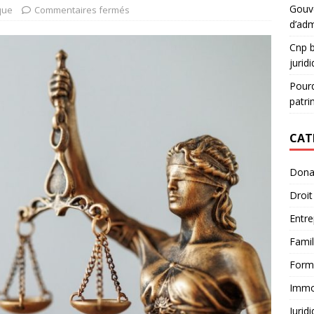
Gouve
que
Commentaires fermés
d’adm
Cnp b
jurid
Pourq
patri
CAT
Dona
Droit
Entre
Famil
Form
Immob
Jurid